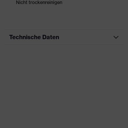
Nicht trockenreinigen
Technische Daten
Produktart
Arbeitskleidung
Produkttyp
Shirts
Produktart
-
Untertypen
Produktfamilie
uvex suxxeed
Farbe
orange
Geschlecht
Herren