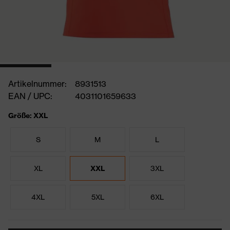
Artikelnummer:
8931513
EAN / UPC:
4031101659633
Größe: XXL
S
M
L
XL
XXL
3XL
4XL
5XL
6XL