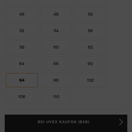
46
48
50
52
54
56
58
60
62
64
66
90
94
98
102
106
110
BEI UVEX KAUFEN (B2B)