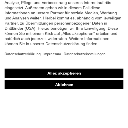
Produkttyp
Arbeitshose
Untertypen
Knopfverschluss,
Verschluss
Reißverschluss
Shops
Online-Shop für B2B-Kunden
Online-Shop für Personaldienstleister
Online-Shop für Laserschutzprodukte
uvex Optik Shop Fürth
E | 3 Store