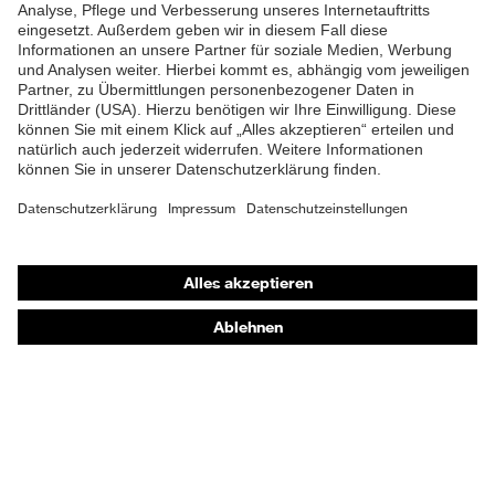
Produkttyp
Arbeitshose
Untertypen
Knopfverschluss,
Verschluss
Reißverschluss
Shops
Online-Shop für B2B-Kunden
Online-Shop für Personaldienstleister
Online-Shop für Laserschutzprodukte
uvex Optik Shop Fürth
E | 3 Store