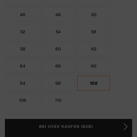
46
48
50
52
54
56
58
60
62
64
66
90
94
98
102
106
110
BEI UVEX KAUFEN (B2B)