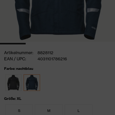
Artikelnummer:
8828112
EAN / UPC:
4031101786216
Farbe: nachtblau
Größe: XL
S
M
L