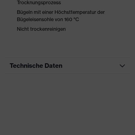
Trocknungsprozess
Bügeln mit einer Höchsttemperatur der
Bügeleisensohle von 160 °C
Nicht trockenreinigen
Technische Daten
Produktart
Arbeitskleidung
Produkttyp
Shirts
Produktart
-
Untertypen
Produktfamilie
uvex suxxeed