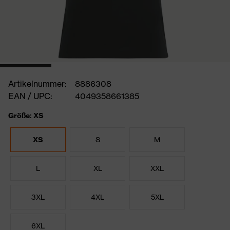
Artikelnummer:
8886308
EAN / UPC:
4049358661385
Größe: XS
XS
S
M
L
XL
XXL
3XL
4XL
5XL
6XL