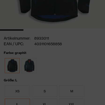
Artikelnummer:
8933011
EAN / UPC:
4031101658858
Farbe: graphit
Größe: L
XS
S
M
L
XL
XXL