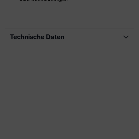
Technische Daten
Produktart
Arbeitskleidung
Produkttyp
Jacke
Produktart Untertypen
-
Produktfamilie
uvex suxxeed
Farbe
grau
Geschlecht
Herren
OEKO-TEX® STANDARD