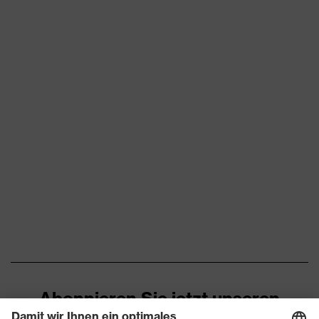
Zertifikate
100 (18.HCN.32524)
sichtbarer
Ausstattung
Frontverschluss,
Stehkragen
Eignung für
feucht, nass, staubig,
Arbeitsumgebung
trocken
Flächengewicht
260
Oberstoff 1
Laminat Oberstoff 1
3-Lagen-Laminat
Marketingfarbe
graphit
Material Folie
Thermoplastisches
Oberstoff 1
Polyurethan
Abonnieren Sie jetzt unseren
Material Innenseite