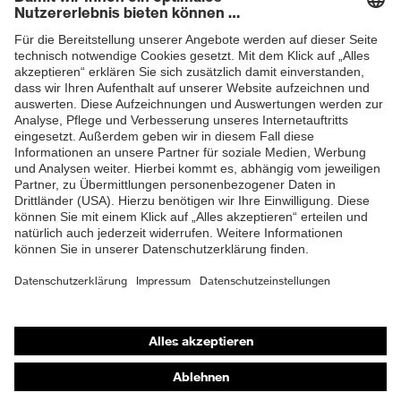
Newsletter
Elasthan®, Polyester
Oberstoff 1
Material Innenseite
94 % Polyester, 6 %
ZUM NEWSLETTER ANMELDEN
Oberstoff 1 inkl. Anteil
Elasthan®
Material Oberstoff 1
Elasthan®, Polyester
Material Oberstoff 1
95 % Polyester, 5 %
inkl. Anteil
Elasthan®
Material Verschluss
Kunststoff
Passform
Regular Fit
Produkttyp
Shops
Softshelljacke
Untertypen
Online-Shop für B2B-Kunden
Verschluss
Reißverschluss
Online-Shop für Personaldienstleister