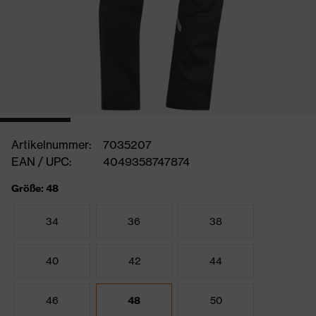
Artikelnummer:
7035207
EAN / UPC:
4049358747874
Größe: 48
34
36
38
40
42
44
46
48
50