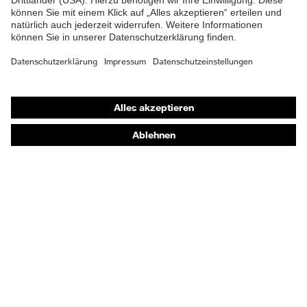
Shops
Online-Shop für B2B-Kunden
Online-Shop für Personaldienstleister
Online-Shop für Laserschutzprodukte
uvex Optik Shop Fürth
E | 3 Store
Kaufberatung
Händlersuche
Orthopädische Bestellungen