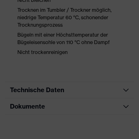
Nicht bleichen
Trocknen im Tumbler / Trockner möglich,
niedrige Temperatur 60 °C, schonender
Trocknungsprozess
Bügeln mit einer Höchsttemperatur der
Bügeleisensohle von 110 °C ohne Dampf
Nicht trockenreinigen
Technische Daten
Dokumente
Produktart
Arbeitskleidung
Produkttyp
Shirts
Datenblatt
Produktart
Schnittschutzkleidung