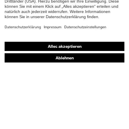
Produkttyp
T-Shirt
Untertypen
Shops
Online-Shop für B2B-Kunden
Online-Shop für Personaldienstleister
Online-Shop für Laserschutzprodukte
uvex Optik Shop Fürth
E | 3 Store
Kaufberatung
Händlersuche
Orthopädische Bestellungen