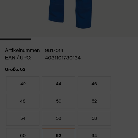
Artikelnummer:
9817514
EAN / UPC:
4031101730134
Größe: 62
42
44
46
48
50
52
54
56
58
60
62
64