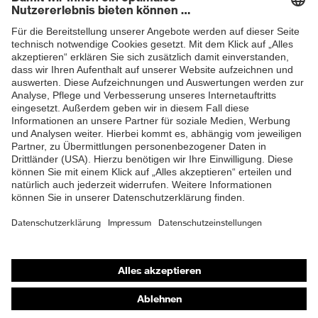
Newsletter
Passform
Regular Fit
ZUM NEWSLETTER ANMELDEN
Produkttyp Untertypen
Arbeitshose
Schweisserschutzklasse
Klasse 1
Knopfverschluss,
Verschluss
Reißverschluss
EN ISO 11611:2015, EN ISO
Norm
11612:2015
Shops
Online-Shop für B2B-Kunden
Online-Shop für Personaldienstleister