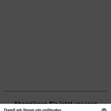
Vielzahl an Taschen,
Ausstattung
teilweise mit Patte
Eignung für
explosiv, staubig, trocken
Arbeitsumgebung
Flächengewicht
350
Oberstoff 1
Flammhemmende
permanent schwer
Eigenschaften
entflammbar ausgerüstet
Marketingfarbe
kornblau
Material Oberstoff 1
Baumwolle
Material Oberstoff 1 inkl.
100 % Baumwolle
Anteil
Abonnieren Sie jetzt unseren
Material Verschluss
Kunststoff