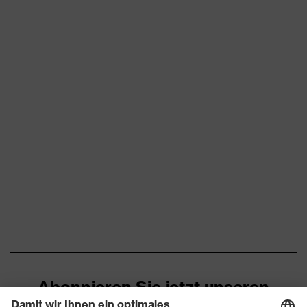
Vielzahl an Taschen,
Ausstattung
teilweise mit Patte
Eignung für
explosiv, staubig, trocken
Arbeitsumgebung
Flächengewicht
350
Oberstoff 1
Flammhemmende
permanent schwer
Eigenschaften
entflammbar ausgerüstet
Marketingfarbe
kornblau
Material Oberstoff 1
Baumwolle
Material Oberstoff 1 inkl.
100 % Baumwolle
Anteil
Abonnieren Sie jetzt unseren
Material Verschluss
Kunststoff