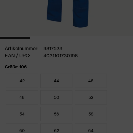
Artikelnummer:
9817523
EAN / UPC:
4031101730196
Größe: 106
42
44
46
48
50
52
54
56
58
60
62
64