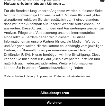
Newsletter
Passform
Regular Fit
ZUM NEWSLETTER ANMELDEN
Produkttyp Untertypen
Arbeitshose
Schweisserschutzklasse
Klasse 1
Knopfverschluss,
Verschluss
Reißverschluss
EN ISO 11611:2015, EN ISO
Norm
11612:2015
Shops
Online-Shop für B2B-Kunden
Online-Shop für Personaldienstleister