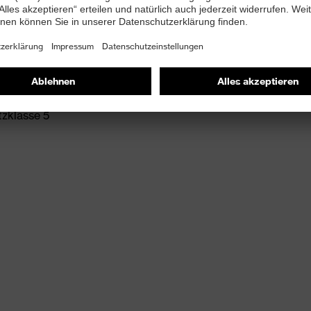
chnittschutzklasse in Verbindung mit hitzebeständigen
nsfaser
tzklasse 5