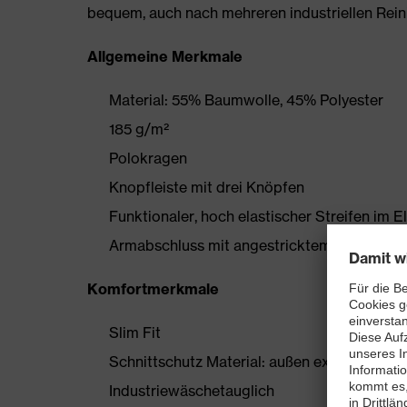
bequem, auch nach mehreren industriellen Rein
Allgemeine Merkmale
Material: 55% Baumwolle, 45% Polyester
185 g/m²
Polokragen
Knopfleiste mit drei Knöpfen
Funktionaler, hoch elastischer Streifen im 
Armabschluss mit angestricktem Bündchen
Komfortmerkmale
Slim Fit
Schnittschutz Material: außen extrem strap
Industriewäschetauglich