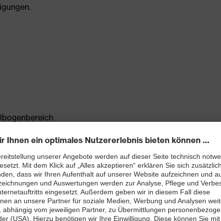
igungen.
Ellbogenbereich
 ohne störende Nähte
azierbar, innen angenehm kühlend