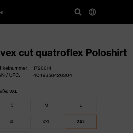
og
vex cut quatroflex Poloshirt
tikelnummer:
1726614
N / UPC:
4049358426304
öße: 3XL
S
M
L
XL
XXL
3XL