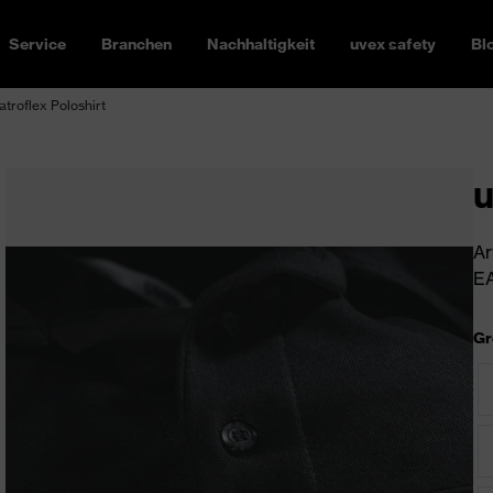
Service
Branchen
Nachhaltigkeit
uvex safety
Bl
atroflex Poloshirt
u
Ar
EA
Gr