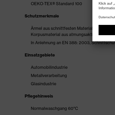
OEKO-TEX® Standard 100
Schutzmerkmale
Ärmel aus schnittfesten Material in hoher S
Korpusmaterial aus atmungsaktiver Funktio
In Anlehnung an EN 388: 2003, Schnittschu
Einsatzgebiete
Automobilindustrie
Metallverarbeitung
Glasindustrie
Pflegehinweis
Normalwaschgang 60°C