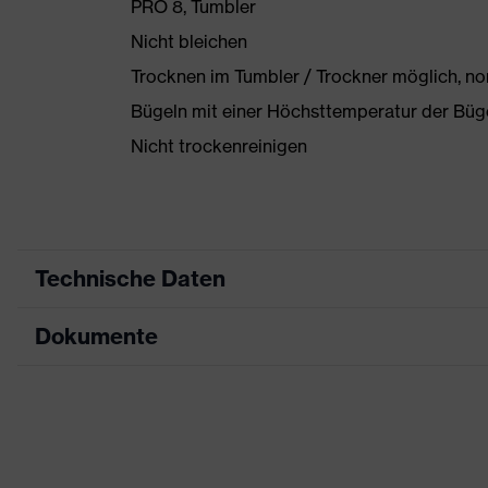
PRO 8, Tumbler
Nicht bleichen
Trocknen im Tumbler / Trockner möglich, n
Bügeln mit einer Höchsttemperatur der Büg
Nicht trockenreinigen
Technische Daten
Dokumente
Produktart
Arbeitskleidung
Produkttyp
Shirts
Datenblatt
Produktart Untertypen
Schnittschutzk
Produktfamilie
uvex cut