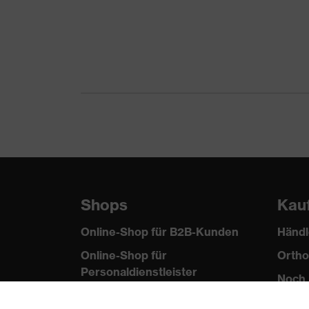
Anteil
Elasthan®
Material Verschluss
Kunststoff
Passform
Körpernaher Sc
Produkttyp Untertypen
Poloshirt
Verschluss
Knopfverschlus
Shops
Kau
Online-Shop für B2B-Kunden
Händl
Online-Shop für
Ortho
Personaldienstleister
Noch 
Online-Shop für