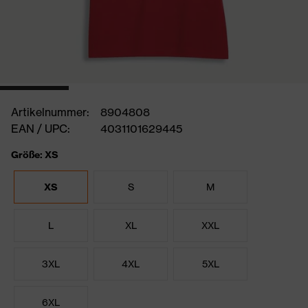
Artikelnummer:
8904808
EAN / UPC:
4031101629445
Größe: XS
XS
S
M
L
XL
XXL
3XL
4XL
5XL
6XL