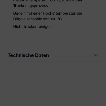
niedrige Temperatur 60 °C, schonender
Trocknungsprozess
Bügeln mit einer Höchsttemperatur der
Bügeleisensohle von 150 °C
Nicht trockenreinigen
Technische Daten
Produktart
Freizeitkleidung
Produkttyp
Shirts
Produktart
-
Untertypen
Produktfamilie
uvex standalone Shirts