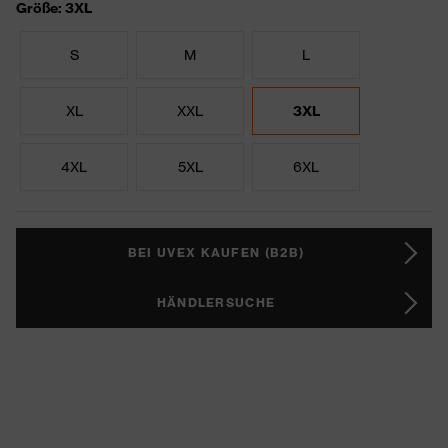
Größe: 3XL
S
M
L
XL
XXL
3XL
4XL
5XL
6XL
BEI UVEX KAUFEN (B2B)
HÄNDLERSUCHE