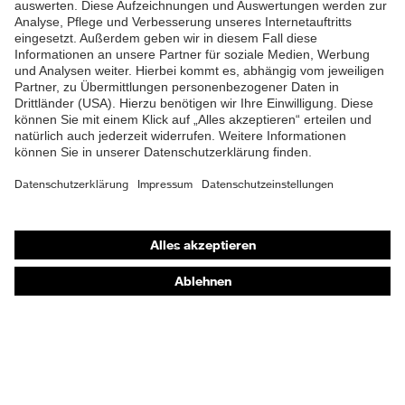
Anteil
Material
Polyester
Oberstoff 2
Material
Oberstoff 2 inkl.
100 % Polyester
Anteil
Material
Kunststoff
Verschluss
Shops
Online-Shop für B2B-Kunden
Passform
Regular Fit
Online-Shop für Personaldienstleister
Produkttyp
Arbeitsjacke
Online-Shop für Laserschutzprodukte
Untertypen
uvex Optik Shop Fürth
Verschluss
Reißverschluss
E | 3 Store