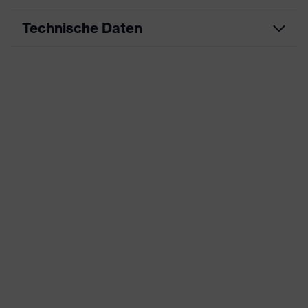
Technische Daten
Produktart
Arbeitskleidung
Produkttyp
Hose
Produktart
-
Untertypen
Produktfamilie
uvex suXXeed industry
Farbe
blau
Geschlecht
Herren
OEKO-TEX® STANDARD 100
Zertifikate
(S20-0516)