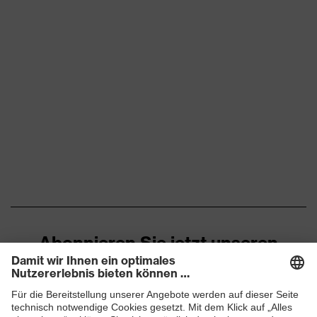
Flexbund, reflektierende
Designelemente,
Ausstattung
Stretcheinsätze, Vielzahl an
Taschen, teilweise mit Patte
Eignung für
staubig, trocken
Arbeitsumgebung
Flächengewicht
260
Oberstoff 1
Marketingfarbe
nachtblau
Material
Baumwolle, Elasthan®,
Oberstoff 1
Polyester
Abonnieren Sie jetzt unseren
Material
Newsletter
49 % Baumwolle, 49 %
Oberstoff 1 inkl.
Polyester, 2 % Elasthan®
Anteil
ZUM NEWSLETTER ANMELDEN