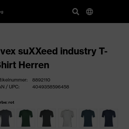
og
vex suXXeed industry T-
hirt Herren
tikelnummer:
8892110
N / UPC:
4049358596458
rbe: rot