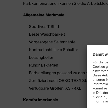
Farbkombinationen können Sie die Arbeitskleidun
Allgemeine Merkmale
Sportives T-Shirt
Beste Waschbarkeit
Vorgezogene Seitennähte
Kontrastnaht linke Schulter
Leasingkoller
Rundhalskragen
Farbstellungen passend zu den suXXeed-Ko
Zertifiziert nach OEKO-TEX® Standard 100
Verfügbare Größen: XS - 4XL
Komfortmerkmale