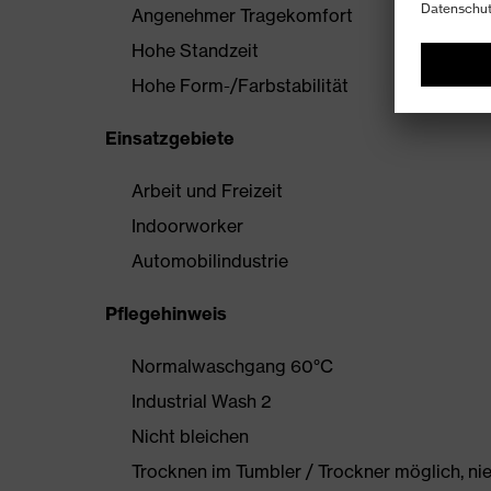
Angenehmer Tragekomfort
Hohe Standzeit
Hohe Form-/Farbstabilität
Einsatzgebiete
Arbeit und Freizeit
Indoorworker
Automobilindustrie
Pflegehinweis
Normalwaschgang 60°C
Industrial Wash 2
Nicht bleichen
Trocknen im Tumbler / Trockner möglich, ni