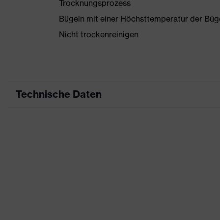
Trocknungsprozess
Bügeln mit einer Höchsttemperatur der Büg
Nicht trockenreinigen
Technische Daten
Produktart
Arbeitskl
Produkttyp
Shirts
Produktart Untertypen
-
Produktfamilie
uvex suX
Farbe
rot