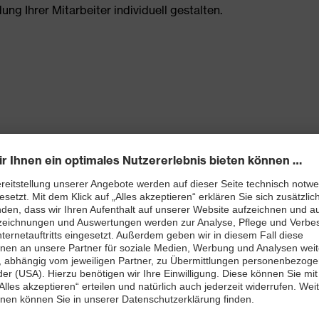
g Ihrer Mitarbeiter individuell gestalten.
llektionen