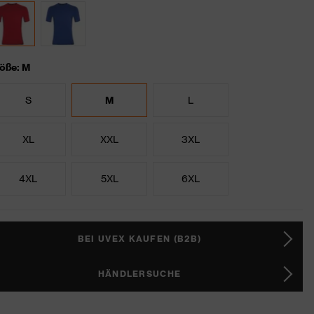
öße: M
S
M
L
XL
XXL
3XL
4XL
5XL
6XL
BEI UVEX KAUFEN (B2B)
HÄNDLERSUCHE