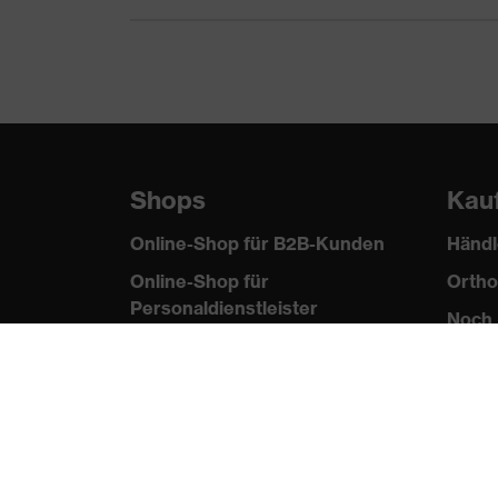
Shops
Kau
Online-Shop für B2B-Kunden
Händl
Online-Shop für
Ortho
Personaldienstleister
Noch 
Online-Shop für
Laserschutzprodukte
uvex Optik Shop Fürth
E | 3 Store