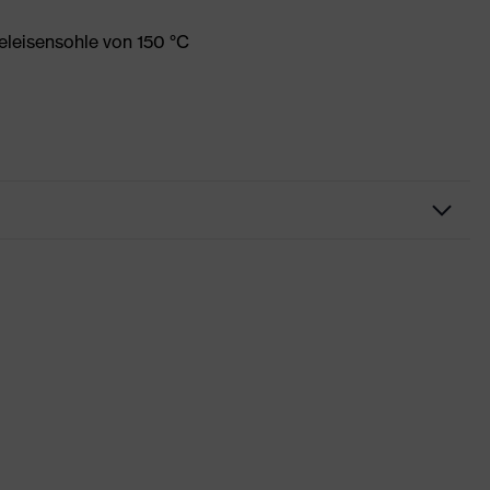
eleisensohle von 150 °C
eidung
Xeed industry