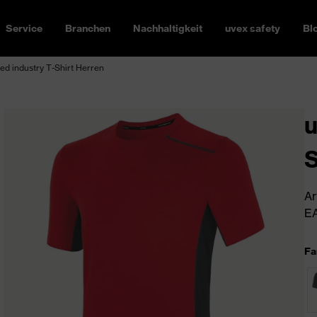
Service
Branchen
Nachhaltigkeit
uvex safety
Bl
d industry T-Shirt Herren
u
S
Ar
EA
Fa