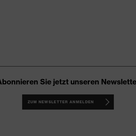
X® STANDARD 100 (SH020 208242)
 Armkonstruktion, Rundhals, verlängertes Rückenteil
trocken
e, Polyester
Abonnieren Sie jetzt unseren Newslette
mwolle, 50 % Polyester
ZUM NEWSLETTER ANMELDEN
it