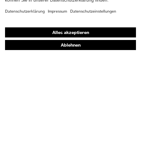
Material
Kunststoff
Verschluss
Shops
Online-Shop für B2B-Kunden
Passform
Regular Fit
Online-Shop für Personaldienstleister
Produkttyp
Arbeitsweste
Online-Shop für Laserschutzprodukte
Untertypen
uvex Optik Shop Fürth
Verschluss
Reißverschluss
E | 3 Store
Kaufberatung
Händlersuche
Orthopädische Bestellungen
Noch Fragen zum Kauf?