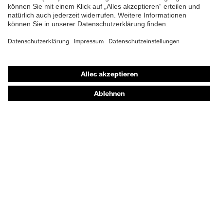
Shops
Online-Shop für B2B-Kunden
Online-Shop für Personaldienstleister
Online-Shop für Laserschutzprodukte
uvex Optik Shop Fürth
E | 3 Store
Kaufberatung
Händlersuche
Orthopädische Bestellungen