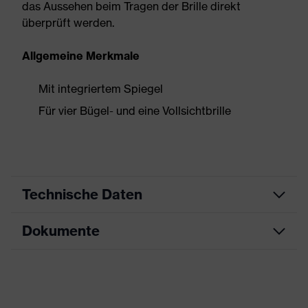
das Aussehen beim Tragen der Brille direkt
überprüft werden.
Allgemeine Merkmale
Mit integriertem Spiegel
Für vier Bügel- und eine Vollsichtbrille
Technische Daten
Dokumente
Produktart
Zubehör
Produkttyp
Display
Datenblatt
Produktfamilie
Accessories