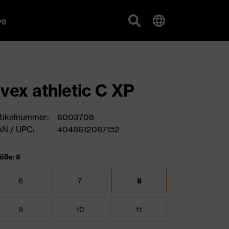
og
vex athletic C XP
tikelnummer:
6003708
N / UPC:
4048612087152
öße: 8
6
7
8
9
10
11