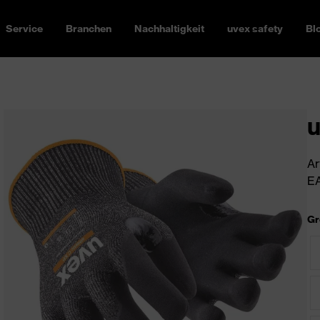
Service
Branchen
Nachhaltigkeit
uvex safety
Bl
u
Ar
EA
Gr