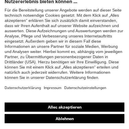
Material Innenausstattung
Kunststoff
ZUM NEWSLETTER ANMELDEN
Expandiertes Polystyrol-
Material Innenschale
Hartschaum (EPS)
Material Kinnriemen
Textil
EN 50365:2002, EN
Norm
12492:2012 except 4.1.4
Ventilation, EN 397:2012
Schutz vor
Gleichspannung bis 1500
Schutz elektrische Risiken
V (DC), Schutz vor
Shops
Wechselspannung bis
1000 V (AC)
Online-Shop für B2B-Kunden
Online-Shop für Personaldienstleister
Dorsale Stoßdämpfung,
Durchdringungsfestigkeit
Online-Shop für Laserschutzprodukte