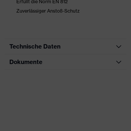
Erfüllt die Norm EN 812
Zuverlässiger Anstoß-Schutz
Technische Daten
Dokumente
Produktart
Zubehör
Produkttyp
Industrie-Anstoßkappe
Datenblatt
Produktfamilie
Accessories Visor
CE Konformitätserklärung
Farbe
schwarz
Downloadportal für CE
Geschlecht
Unisex
Konformitätserklärungen
Material: ABS (Acrylnitril-