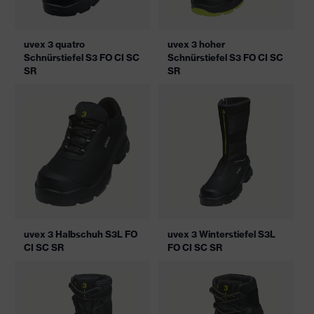
uvex 3 quatro
uvex 3 hoher
Schnürstiefel S3 FO CI SC
Schnürstiefel S3 FO CI SC
SR
SR
uvex 3 Halbschuh S3L FO
uvex 3 Winterstiefel S3L
CI SC SR
FO CI SC SR