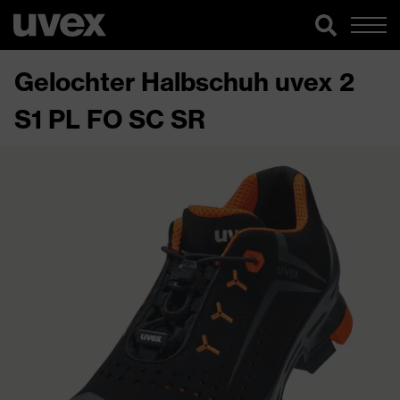
Gelochter Halbschuh uvex 2
S1 PL FO SC SR