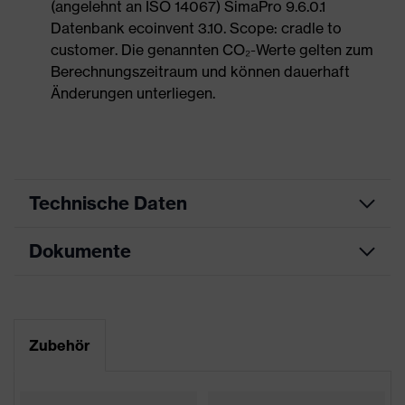
(angelehnt an ISO 14067) SimaPro 9.6.0.1
Datenbank ecoinvent 3.10. Scope: cradle to
customer. Die genannten CO₂-Werte gelten zum
Berechnungszeitraum und können dauerhaft
Änderungen unterliegen.
Technische Daten
Dokumente
Produktart
Sicherheitsschuh
Produkttyp
Halbschuhe
Maßtabelle
Produktfamilie
uvex 2
Datenblatt
Zubehör
Schutzklasse
S1P