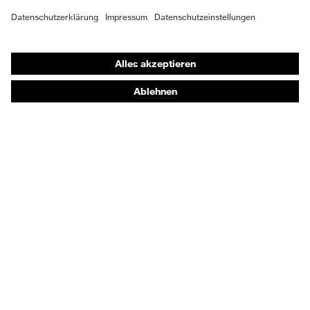
Obermaterial
Mikrovelours
Shops
Schutz chemische
Öl- und Benzinbeständigkeit
Online-Shop für B2B-Kunden
Risiken
(FO)
Online-Shop für Personaldienstleister
Schutz elektrische
Online-Shop für Laserschutzprodukte
Antistatik (A)
Risiken
uvex Optik Shop Fürth
Schutz
Durchtritthemmung (P),
E | 3 Store
mechanische
Energieaufnahmevermögen
Risiken
im Fersenbereich (E)
Kaufberatung
Sohle
uvex 2
Händlersuche
Elastischer Schnürsenkel mit
Verschluss
Orthopädische Bestellungen
Schnellverschluss
Noch Fragen zum Kauf?