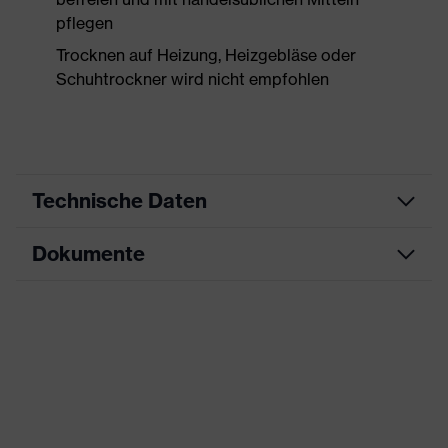
pflegen
Trocknen auf Heizung, Heizgebläse oder
Schuhtrockner wird nicht empfohlen
Technische Daten
Dokumente
Produktart
Sicherheitsschuh
Produkttyp
Halbschuhe
Maßtabelle
Produktfamilie
uvex 1 sport
Datenblatt
Schutzklasse
S1P
CE Konformitätserklärung
Farbe
schwarz