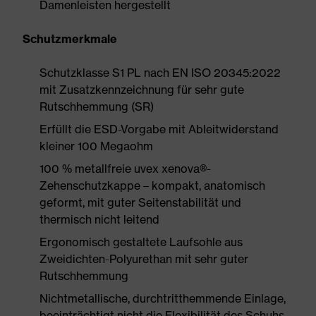
Damenleisten hergestellt
Schutzmerkmale
Schutzklasse S1 PL nach EN ISO 20345:2022
mit Zusatzkennzeichnung für sehr gute
Rutschhemmung (SR)
Erfüllt die ESD-Vorgabe mit Ableitwiderstand
kleiner 100 Megaohm
100 % metallfreie uvex xenova®-
Zehenschutzkappe – kompakt, anatomisch
geformt, mit guter Seitenstabilität und
thermisch nicht leitend
Ergonomisch gestaltete Laufsohle aus
Zweidichten-Polyurethan mit sehr guter
Rutschhemmung
Nichtmetallische, durchtritthemmende Einlage,
beeinträchtigt nicht die Flexibilität des Schuhs