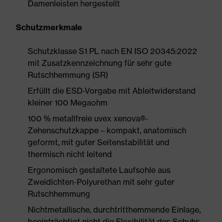
Damenleisten hergestellt
Schutzmerkmale
Schutzklasse S1 PL nach EN ISO 20345:2022
mit Zusatzkennzeichnung für sehr gute
Rutschhemmung (SR)
Erfüllt die ESD-Vorgabe mit Ableitwiderstand
kleiner 100 Megaohm
100 % metallfreie uvex xenova®-
Zehenschutzkappe – kompakt, anatomisch
geformt, mit guter Seitenstabilität und
thermisch nicht leitend
Ergonomisch gestaltete Laufsohle aus
Zweidichten-Polyurethan mit sehr guter
Rutschhemmung
Nichtmetallische, durchtritthemmende Einlage,
beeinträchtigt nicht die Flexibilität des Schuhs