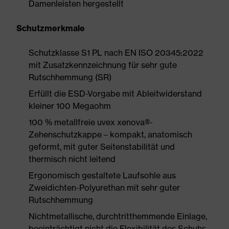
Damenleisten hergestellt
Schutzmerkmale
Schutzklasse S1 PL nach EN ISO 20345:2022
mit Zusatzkennzeichnung für sehr gute
Rutschhemmung (SR)
Erfüllt die ESD-Vorgabe mit Ableitwiderstand
kleiner 100 Megaohm
100 % metallfreie uvex xenova®-
Zehenschutzkappe – kompakt, anatomisch
geformt, mit guter Seitenstabilität und
thermisch nicht leitend
Ergonomisch gestaltete Laufsohle aus
Zweidichten-Polyurethan mit sehr guter
Rutschhemmung
Nichtmetallische, durchtritthemmende Einlage,
beeinträchtigt nicht die Flexibilität des Schuhs