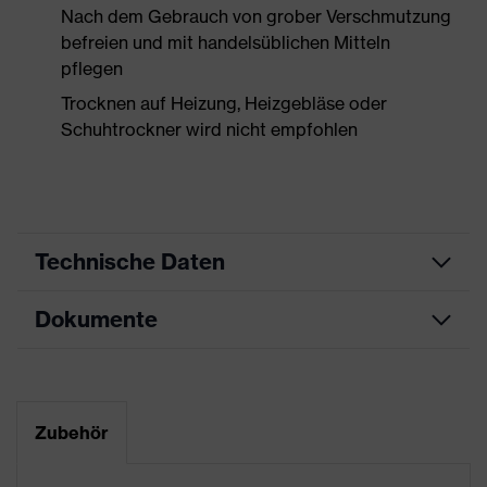
Nach dem Gebrauch von grober Verschmutzung
befreien und mit handelsüblichen Mitteln
pflegen
Trocknen auf Heizung, Heizgebläse oder
Schuhtrockner wird nicht empfohlen
Technische Daten
Dokumente
Produktart
Sicherheitsschuh
Produkttyp
Halbschuhe
Maßtabelle
Produktfamilie
uvex 2 MACSOLE®
Datenblatt
Zubehör
Schutzklasse
S3
CE Konformitätserklärung