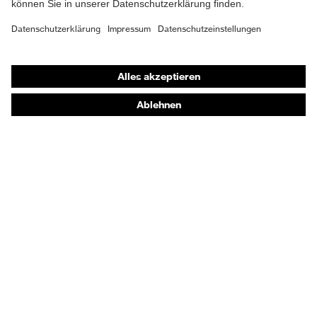
A1:2024
Obermaterial
Leder
Shops
Schutz chemische
Öl- und Benzinbeständigkeit
Online-Shop für B2B-Kunden
Risiken
(FO)
Online-Shop für Personaldienstleister
Schutz elektrische
Online-Shop für Laserschutzprodukte
Antistatik (A)
Risiken
uvex Optik Shop Fürth
Beständigkeit des
E | 3 Store
Schutz
Schuhoberteils gegen
Feuchtigkeit
Wasserdurchtritt und -
aufnahme (WRU)
Kaufberatung
Schutz
Durchtritthemmung (P),
Händlersuche
mechanische
Energieaufnahmevermögen
Orthopädische Bestellungen
Risiken
im Fersenbereich (E)
Noch Fragen zum Kauf?
Laufsohlenverhalten
Schutz thermische