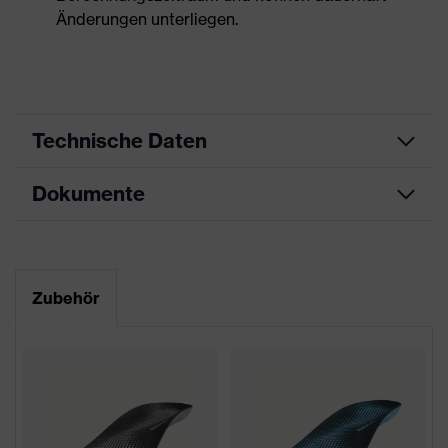
Änderungen unterliegen.
Technische Daten
Dokumente
Produktart
Sicherheitsschuh
Produkttyp
Sandalen
Datenblatt
Produktfamilie
uvex 1
Maßtabelle
Zubehör
Schutzklasse
S1
CE Konformitätserklärung
Farbe
gelb, schwarz
Downloadportal für CE
Konformitätserklärungen
Geschlecht
Damen, Herren