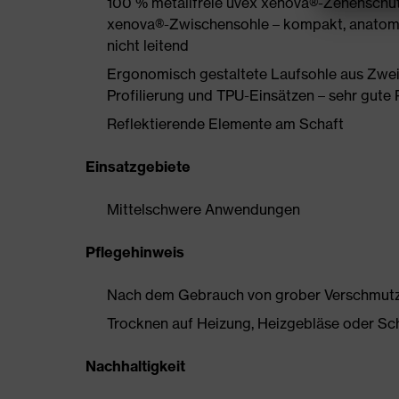
100 % metallfreie uvex xenova®-Zehenschu
xenova®-Zwischensohle – kompakt, anatomis
nicht leitend
Ergonomisch gestaltete Laufsohle aus Zweid
Profilierung und TPU-Einsätzen – sehr gu
Reflektierende Elemente am Schaft
Einsatzgebiete
Mittelschwere Anwendungen
Pflegehinweis
Nach dem Gebrauch von grober Verschmutzun
Trocknen auf Heizung, Heizgebläse oder Sc
Nachhaltigkeit