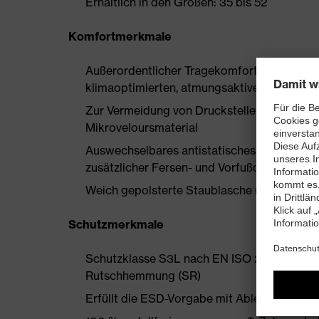
Erhältlich in den Größen: 35 bis 52
Komfortmerkmale
Außerordentlicher Tragekomfort, zu dem ein
klimaoptimierten, atmungsaktiven Materiali
Zur Vermeidung von Druckstellen nahezu na
Mikroveloursmaterial
Auswechselbares antistatisches Komfortfuß
zusätzlicher Fersen- und Vorfußdämpfung
Weich gepolsterte Staublasche und Kragen
Schutzmerkmale
Schutzklasse S3L nach EN ISO 20345:2022 
Rutschhemmung (SR)
Erfüllt die ESD-Vorgabe mit Ableitwiderst