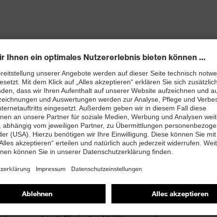
 neu entwickelter Leisten ebenso beiträgt wie die
en (uvex climazone)
htfreie Schaftkonstruktion aus Hightech-
bett mit Feuchtigkeitstransportsystem und
mit Zusatzkennzeichnung für sehr gute
and kleiner 100 Megaohm