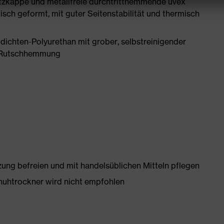
tzkappe und metallfreie durchtritthemmende uvex
ch geformt, mit guter Seitenstabilität und thermisch
ichten-Polyurethan mit grober, selbstreinigender
te Rutschhemmung
g befreien und mit handelsüblichen Mitteln pflegen
huhtrockner wird nicht empfohlen