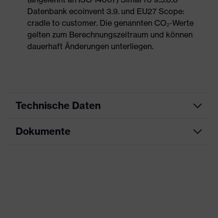
Datenbank ecoinvent 3.9. und EU27 Scope:
cradle to customer. Die genannten CO₂-Werte
gelten zum Berechnungszeitraum und können
dauerhaft Änderungen unterliegen.
Technische Daten
Dokumente
Produktart
Sicherheitsschuh
Produkttyp
Stiefel
Maßtabelle
Produktfamilie
uvex 1 G2
Datenblatt
Schutzklasse
S1
CE Konformitätserklärung