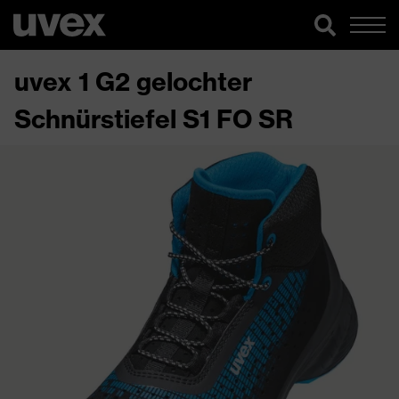
uvex 1 G2 gelochter
Schnürstiefel S1 FO SR