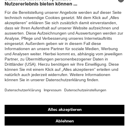
Newsletter
Sohlenverlauf integrierter
Fersenkorb, Non-marking-
Sohle, Profilierte Sohle,
Ausstattung
Reflektierende Elemente,
ZUM NEWSLETTER ANMELDEN
Weich gepolsterte
Staublasche, Weich
gepolsterter
Schaftabschluss
Klimakomfortfußbett uvex 1
Fußbett
G2
Futter
Distance-Mesh
Lieferumfang
1 Paar Sicherheitsschuhe
Shops
Zweidichten-PU/TPU uvex
Material Sohle
x-tended grip
Online-Shop für B2B-Kunden
Online-Shop für Personaldienstleister
Material
Thermoplastisches
Überkappe
Polyurethan (TPU)