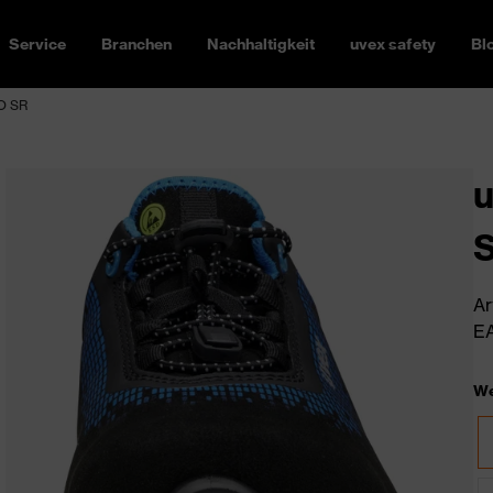
Service
Branchen
Nachhaltigkeit
uvex safety
Bl
FO SR
u
Ar
EA
We