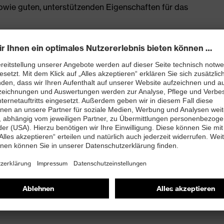
owie guten, unterstützenden Eigenschaften für das
enleisten hergestellt
rj mit besten Dämpfungseigenschaften im Vorfuß und
ergie (Rebound) über die gesamte Zwischensohle und
 Fersenkorb
and kleiner 100 Megaohm
nova®-Zehenschutzkappe – kompakt, anatomisch
misch nicht leitend, für mehr Zehenfreiheit und optimale