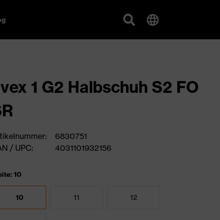
og
vex 1 G2 Halbschuh S2 FO
SR
tikelnummer:
6830751
N / UPC:
4031101932156
ite: 10
10
11
12