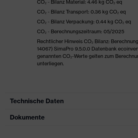
CO₂ - Bilanz Material: 4.46 kg CO₂ eq
CO₂ - Bilanz Transport: 0.36 kg CO₂ eq
CO₂ - Bilanz Verpackung: 0.44 kg CO₂ eq
CO₂ - Berechnungszeitraum: 05/2025
Rechtlicher Hinweis CO₂ Bilanz: Berechnu
14067) SimaPro 9.5.0.0 Datenbank ecoinvent
genannten CO₂-Werte gelten zum Berechnu
unterliegen.
Technische Daten
Dokumente
Produktart
Sicherheitsschuh
Produkttyp
Halbschuhe
Maßtabelle