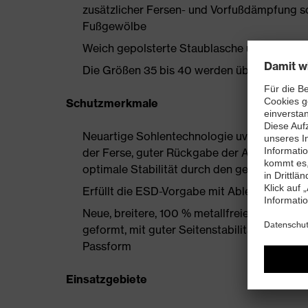
zusätzlicher Fersen- und Vorfußdämpfung s
Fußgewölbe
Weich gepolsterte Staublasche und Kragen
Die Größen 35 bis 40 werden über einen Dam
Schutzmerkmale
Neuartige Sohlentechnologie uvex i-PUREn
der Ferse, guter Rückgabe der Auftrittsen
optimale Stabilität durch den geschäumten
Erfüllt die ESD-Vorgabe mit Ableitwiderst
Neue, breitere, 100 % metallfreie uvex xe
geformt, mit guter Seitenstabilität und ther
Passform
Einsatzgebiete