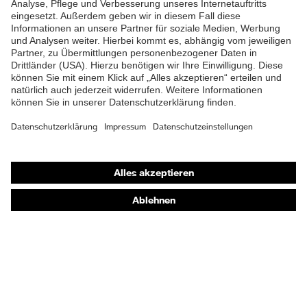
Klimakomfortfußbett uvex 1
Fußbett
G2
Futter
Distance-Mesh
Lieferumfang
1 Paar Sicherheitsschuhe
Marketingfarbe
lime
Shops
Zweidichten-PU/TPU uvex
Material Sohle
x-tended grip
Online-Shop für B2B-Kunden
Online-Shop für Personaldienstleister
Gummi (GU), Polyester
Material Verschluss
(PES)
Online-Shop für Laserschutzprodukte
uvex Optik Shop Fürth
Material
Kunststoff
Zehenkappe
E | 3 Store
EN ISO 20345:2022 +
Norm