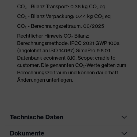
CO₂ - Bilanz Transport: 0.36 kg CO₂ eq
CO₂ - Bilanz Verpackung: 0.44 kg CO₂ eq
CO₂ - Berechnungszeitraum: 06/2025
Rechtlicher Hinweis CO₂ Bilanz:
Berechnungsmethode: IPCC 2021 GWP 100a
(angelehnt an ISO 14067) SimaPro 9.6.0.1
Datenbank ecoinvent 3.10. Scope: cradle to
customer. Die genannten CO₂-Werte gelten zum
Berechnungszeitraum und können dauerhaft
Änderungen unterliegen.
Technische Daten
Dokumente
Produktart
Sicherheitsschuh