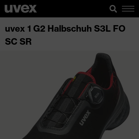
uvex 1 G2 Halbschuh S3L FO
SC SR