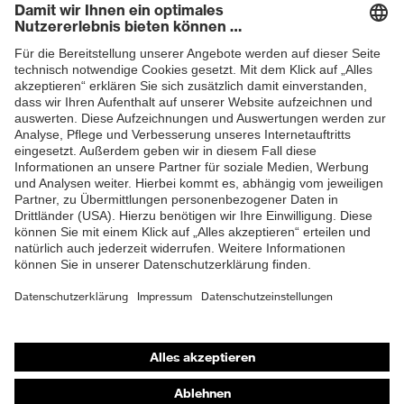
Newsletter
Fersenkorb, Non-marking-
Sohle, Profilierte Sohle,
Ausstattung
Reflektierende Elemente,
Weich gepolsterte
ZUM NEWSLETTER ANMELDEN
Staublasche, Weich
gepolsterter
Schaftabschluss
Klimakomfortfußbett uvex 1
Fußbett
G2
Futter
Distance-Mesh
Lieferumfang
1 Paar Sicherheitsschuhe
Zweidichten-PU/TPU uvex
Shops
Material Sohle
x-tended grip
Online-Shop für B2B-Kunden
Material
Thermoplastisches
Online-Shop für Personaldienstleister
Überkappe
Polyurethan (TPU)