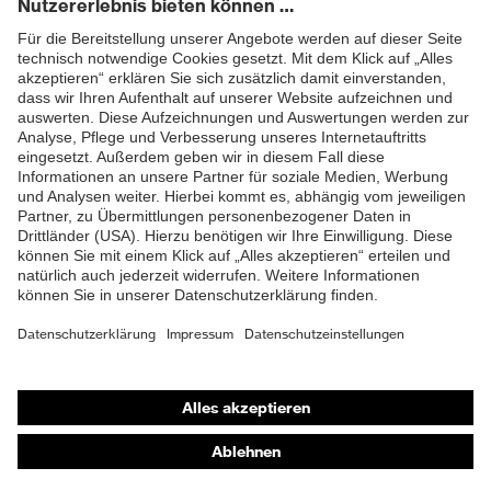
Sohle, Profilierte Sohle,
Ausstattung
Reflektierende Elemente,
Weich gepolsterte
ZUM NEWSLETTER ANMELDEN
Staublasche, Weich
gepolsterter
Schaftabschluss
Klimakomfortfußbett uvex 1
Fußbett
G2
Futter
Distance-Mesh
Lieferumfang
1 Paar Sicherheitsschuhe
Zweidichten-PU/TPU uvex
Shops
Material Sohle
x-tended grip
Online-Shop für B2B-Kunden
Material
Thermoplastisches
Online-Shop für Personaldienstleister
Überkappe
Polyurethan (TPU)
Online-Shop für Laserschutzprodukte