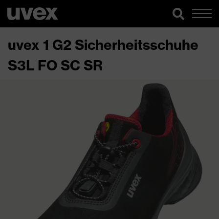
uvex 1 G2 Sicherheitsschuhe
S3L FO SC SR