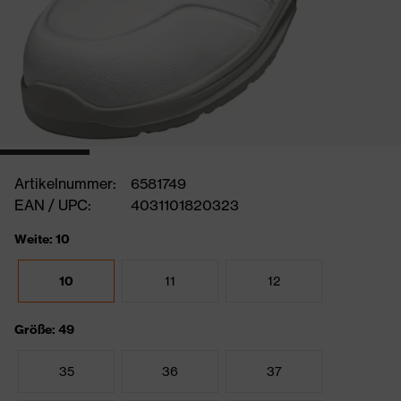
Artikelnummer:
6581749
EAN / UPC:
4031101820323
Weite: 10
10
11
12
Größe: 49
35
36
37