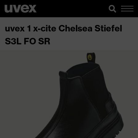
uvex 1 x-cite Chelsea Stiefel
S3L FO SR