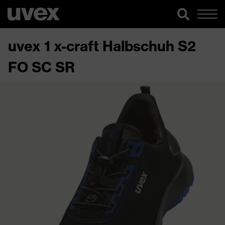
uvex 1 x-craft Halbschuh S2
FO SC SR