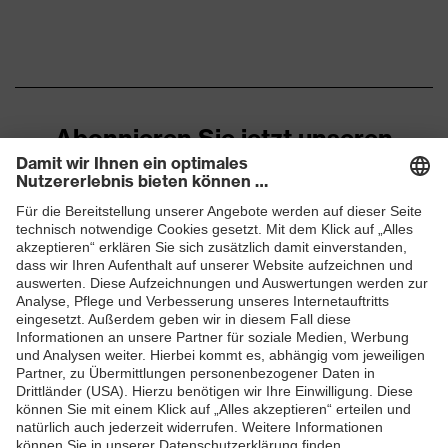
Geschlossener
Fersenbereich, Im
Sohlenverlauf integrierter
Ausstattung
Fersenkorb, Non-marking-
Sohle, Profilierte Sohle, Weich
gepolsterte Staublasche
Abonnieren Sie jetzt unseren
Newsletter
Red Dot Design Award Best
Awards
of the Best 2024
Klimakomfortfußbett uvex 1
ZUM NEWSLETTER ANMELDEN
Fußbett
sport
Futter
Distance-Mesh
Lieferumfang
1 Paar Sicherheitsschuhe
Zweidichten-Polyurethan
Material Sohle
uvex i-PUREnrj