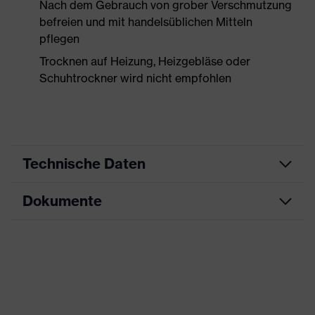
Nach dem Gebrauch von grober Verschmutzung
befreien und mit handelsüblichen Mitteln
pflegen
Trocknen auf Heizung, Heizgebläse oder
Schuhtrockner wird nicht empfohlen
Technische Daten
Dokumente
Produktart
Sicherheitsschuh
Produkttyp
Halbschuhe
Datenblatt
Produktfamilie
uvex 1 x-craft
CE Konformitätserklärung
Schutzklasse
S2