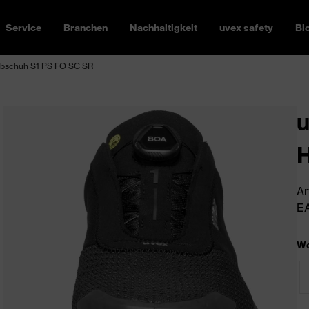
Service
Branchen
Nachhaltigkeit
uvex safety
Bl
albschuh S1 PS FO SC SR
u
H
Ar
EA
We