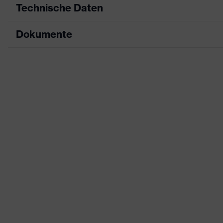
Technische Daten
Dokumente
Produktart
Sicherheitsschuh
Produkttyp
Halbschuhe
Datenblatt
Produktfamilie
uvex 1 x-craft
CE Konformitätserklärung
Schutzklasse
S1 PS
Downloadportal für CE Konformitätserklä
Farbe
schwarz
Geschlecht
Damen, Herren
Schutz vor elektrosta
Produktschutz
100 Megaohm
Zehenkappe
uvex xenova® Kunsts