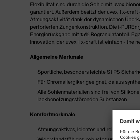
Flexibilität sind durch die Sohle mit uvex bion
garantiert. Außerdem besitzt der uvex 1 x-craft 
Atmungsaktivität dank der dynamischen Überka
perforierten Zungenkonstruktion. Die i-PUREnr
Energierückgabe mit 15% Regranulatanteil. Egal
Innovation, der uvex 1 x-craft ist einfach - the 
Allgemeine Merkmale
Sportliche, besonders leichte S1 PS Sicher
Für Chromallergiker geeignet, da aus synthe
Alle Sohlenmaterialien sind frei von Silik
lackbenetzungsstörenden Substanzen
Komfortmerkmale
Atmungsaktives, leichtes und reißfestes Ri
Widerstandsfähiges, robustes und flexibles