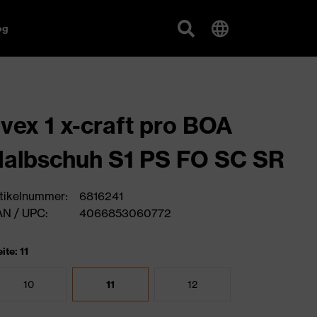
og
vex 1 x-craft pro BOA
albschuh S1 PS FO SC SR
tikelnummer:
6816241
N / UPC:
4066853060772
ite: 11
10
11
12