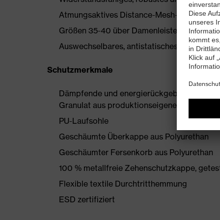
Atmungsaktives Distance-Mesh-Futter
Größen 35-40 über Damenleisten hergestell
Auswechselbares, antistatisches Komfortfußb
Schutzmerkmale
Dämpfende und energierückgebende uvex i-
Granulat aus produktionseigenen Überschü
PU-Laufsohle
Geschäumte Überkappe aus Polyurethan
Geschäumter Fersenkorb aus Polyurethan
100 % metallfreie Zehenschutzkappe, getes
Flexible textile Durchtritthemmung
ESD zertifiziert