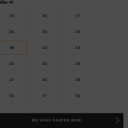
öße: 41
35
36
37
38
39
40
41
42
43
44
45
46
47
48
49
50
51
52
BEI UVEX KAUFEN (B2B)