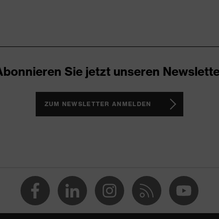
ex xenova® Zwischensohle
climazone, uvex i-PUREnrj, uvex medicare+, uvex xenova®-
Abonnieren Sie jetzt unseren Newslette
lergiker
ZUM NEWSLETTER ANMELDEN
uvex 1 sport
huhe
es
han uvex i-PUREnrj