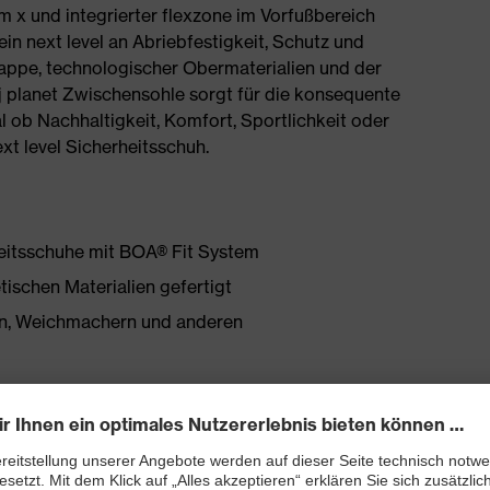
om x und integrierter flexzone im Vorfußbereich
ein next level an Abriebfestigkeit, Schutz und
ppe, technologischer Obermaterialien und der
j planet Zwischensohle sorgt für die konsequente
 ob Nachhaltigkeit, Komfort, Sportlichkeit oder
next level Sicherheitsschuh.
heitsschuhe mit BOA® Fit System
tischen Materialien gefertigt
onen, Weichmachern und anderen
pstop Obermaterial
 PUtek Obermaterial im Vorfußbereich