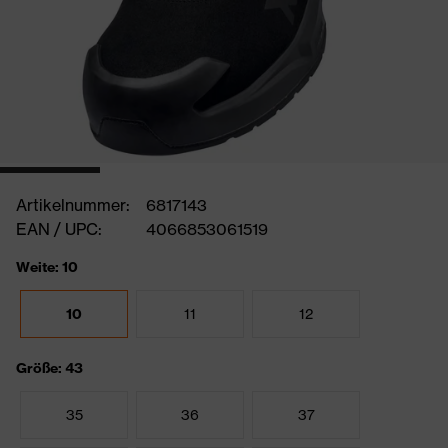
Artikelnummer:
6817143
EAN / UPC:
4066853061519
Weite: 10
10
11
12
Größe: 43
35
36
37