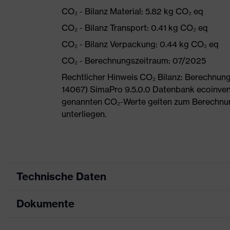
CO₂ - Bilanz Material: 5.82 kg CO₂ eq
CO₂ - Bilanz Transport: 0.41 kg CO₂ eq
CO₂ - Bilanz Verpackung: 0.44 kg CO₂ eq
CO₂ - Berechnungszeitraum: 07/2025
Rechtlicher Hinweis CO₂ Bilanz: Berechnu
14067) SimaPro 9.5.0.0 Datenbank ecoinvent
genannten CO₂-Werte gelten zum Berechnu
unterliegen.
Technische Daten
Dokumente
Produktart
Sicherheitsschuh
Produkttyp
Halbschuhe