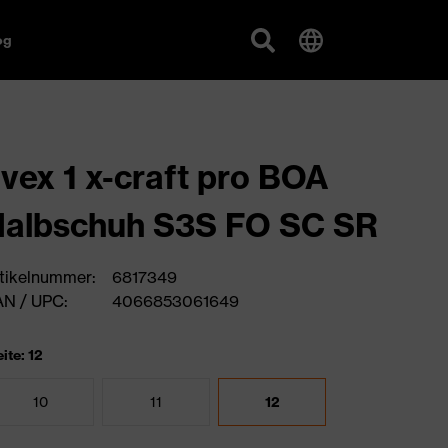
og
vex 1 x-craft pro BOA
albschuh S3S FO SC SR
tikelnummer:
6817349
N / UPC:
4066853061649
ite: 12
10
11
12