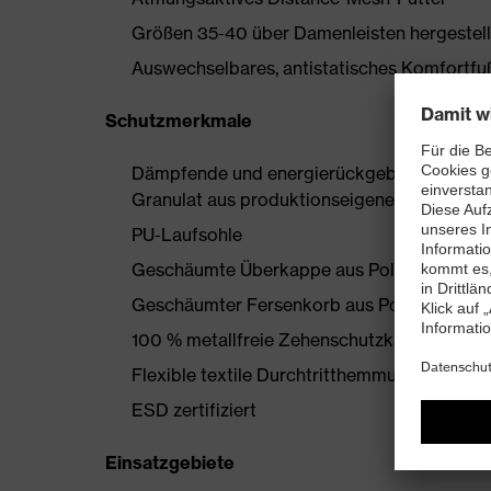
Größen 35-40 über Damenleisten hergestell
Auswechselbares, antistatisches Komfortfußb
Schutzmerkmale
Dämpfende und energierückgebende uvex i-
Granulat aus produktionseigenen Überschü
PU-Laufsohle
Geschäumte Überkappe aus Polyurethan
Geschäumter Fersenkorb aus Polyurethan
100 % metallfreie Zehenschutzkappe
Flexible textile Durchtritthemmung, getest
ESD zertifiziert
Einsatzgebiete