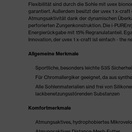
Flexibilität sind durch die Sohle mit uvex bion
garantiert. Außerdem besitzt der uvex 1 x-craft 
Atmungsaktivität dank der dynamischen Überka
perforierten Zungenkonstruktion. Die i-PUREnr
Energierückgabe mit 15% Regranulatanteil. Egal
Innovation, der uvex 1 x-craft ist einfach - the 
Allgemeine Merkmale
Sportliche, besonders leichte S3S Sicherh
Für Chromallergiker geeignet, da aus synthe
Alle Sohlenmaterialien sind frei von Silik
lackbenetzungsstörenden Substanzen
Komfortmerkmale
Atmungsaktives, hydrophobiertes Mikrovelo
Atmungsaktives Distance-Mesh-Futter