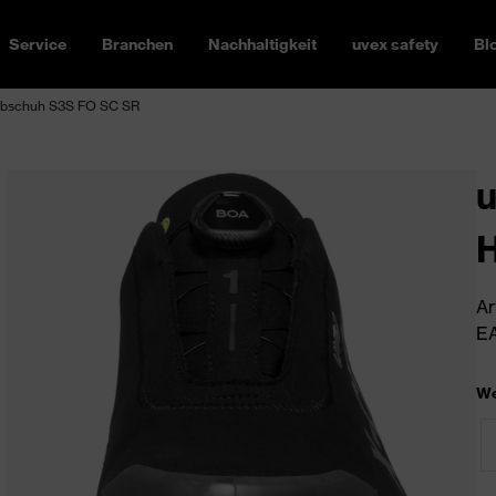
Service
Branchen
Nachhaltigkeit
uvex safety
Bl
albschuh S3S FO SC SR
u
H
Ar
EA
We