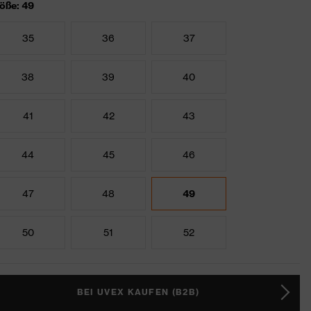
öße: 49
35
36
37
38
39
40
41
42
43
44
45
46
47
48
49
50
51
52
BEI UVEX KAUFEN (B2B)