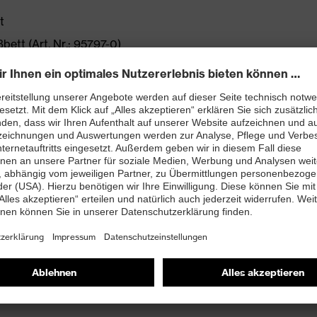
t
ett (Art. Nr.: 95797-0)
PUREnrj planet Zwischensohle mit 15 % recyceltem
ssen
et mit 3 mm-Prüfnagel