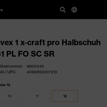
og
vex 1 x-craft pro Halbschuh
1 PL FO SC SR
tikelnummer:
6800343
N / UPC:
4066853007210
ite: 12
10
11
12