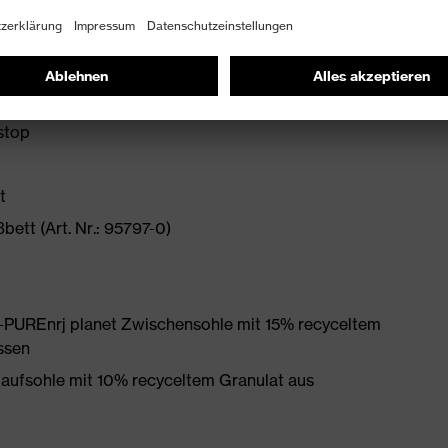
mit Schnellarretierung
 PUtek Obermaterial im Vorfußbereich
stop
t
ett (Art. Nr.: 95797-0)
PUREnrj planet Zwischensohle mit 15% recyceltem
ssen
Laufsohle mit 10% recyceltem Granulat aus