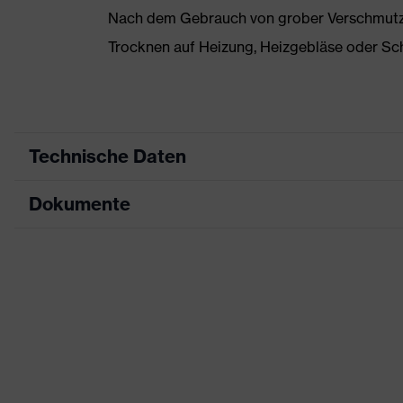
Nach dem Gebrauch von grober Verschmutzun
Trocknen auf Heizung, Heizgebläse oder Sc
Technische Daten
Dokumente
Produktart
Sicherheitsschuh
Produkttyp
Halbschuhe
Datenblatt
Produktfamilie
uvex 1 x-craft
CE Konformitätserklärung
Schutzklasse
S1 PL
Downloadportal für CE Konformitätserklä
Farbe
schwarz