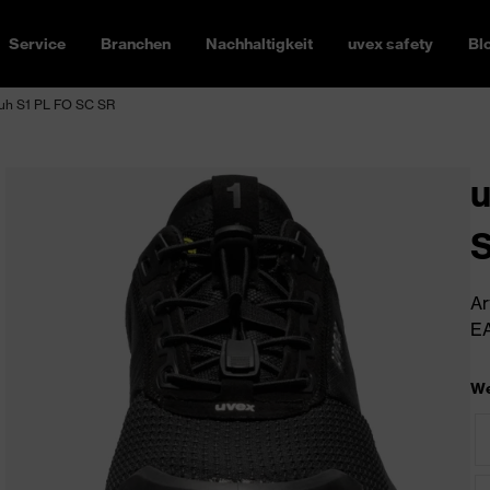
Service
Branchen
Nachhaltigkeit
uvex safety
Bl
huh S1 PL FO SC SR
u
S
Ar
EA
We