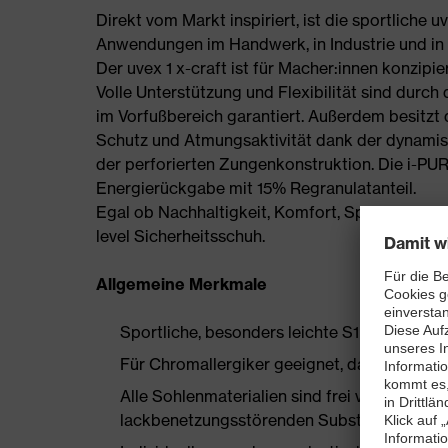
Direkt vom Markt inspiriert, ist die sportliche 
Anwendungen im Handwerk, in Industrie und in d
Der uvex 1 x-craft ist für Macher:innen konzipier
Volle Unterstützung und Flexibilität sind durch
im Vorfußbereich garantiert. Außerdem besitzt de
Schutz und Atmungsaktivität dank der dynamis
der perforierten Zungenkonstruktion. Die i-PU
Energierückgabe mit 15% Regranulatanteil.
Egal ob Nachhaltigkeit, Komfort, Sportlichkeit o
level Sicherheitsschuh.
Allgemeine Merkmale
Sportliche, besonders leichte S1 PL Sicherh
Für Chromallergiker geeignet, da aus synthe
Alle Sohlenmaterialien sind frei von Silik
lackbenetzungsstörenden Substanzen