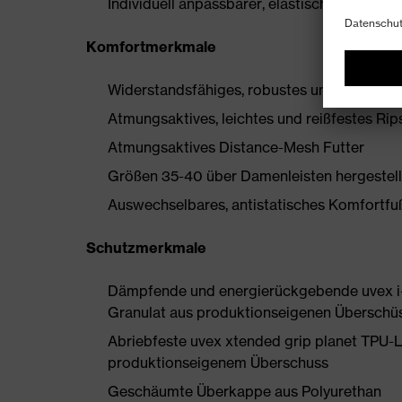
Individuell anpassbarer, elastischer Senkel 
Komfortmerkmale
Widerstandsfähiges, robustes und flexibles
Atmungsaktives, leichtes und reißfestes Rip
Atmungsaktives Distance-Mesh Futter
Größen 35-40 über Damenleisten hergestell
Auswechselbares, antistatisches Komfortfußb
Schutzmerkmale
Dämpfende und energierückgebende uvex i-
Granulat aus produktionseigenen Überschü
Abriebfeste uvex xtended grip planet TPU-
produktionseigenem Überschuss
Geschäumte Überkappe aus Polyurethan