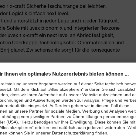
uvex 1 x-craft Sicherheitsschuhrange bei leichten
er Logistik einfach next level.
t und unterstützt in jeder Lage und in jeder Tätigkeit.
 die Sohle mit uvex bionom x und integrierter flexzone
r uvex 1 x-craft ein next level an Abriebfestigkeit,
chen Überkappe, technologischer Obermaterialien und
REnrj planet Zwischensohle sorgt für die konsequente
der Innovation, der uvex 1 x-craft ist einfach - the next
eitsschuhe
tischen Materialien gefertigt
onen, Weichmachern und anderen