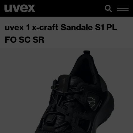
uvex 1 x-craft Sandale S1 PL
FO SC SR