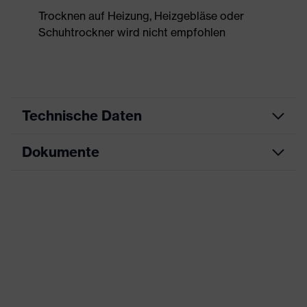
Trocknen auf Heizung, Heizgebläse oder
Schuhtrockner wird nicht empfohlen
Technische Daten
Dokumente
Produktart
Sicherheitsschuh
Produkttyp
Sandalen
Datenblatt
Produktfamilie
uvex 1 x-craft
CE Konformitätserklärung
Schutzklasse
S1 PL
Downloadportal für CE
Farbe
schwarz
Konformitätserklärungen