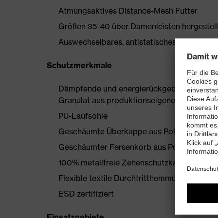
Atmungsaktives Distance-Mesh Futter
Größen 35-40 über Damenleisten hergestell
Auswechselbares, antistatisches Komfortfußb
Schutzmerkmale
Dämpfende und energierückgebende uvex i-
Granulat aus produktionseigenen Überschü
PU-Laufsohle
Geschäumte Überkappe aus Polyurethan
Geschäumter Fersenkorb aus Polyurethan
100% metallfreie Zehenschutzkappe
Flexible textile Durchtritthemmung
ESD zertifiziert
Einsatzgebiete