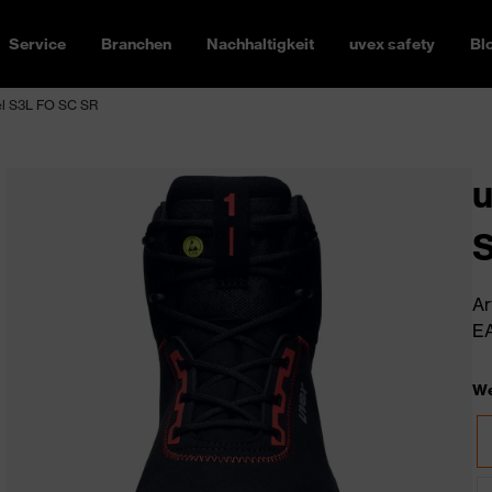
Service
Branchen
Nachhaltigkeit
uvex safety
Bl
fel S3L FO SC SR
u
Ar
EA
We