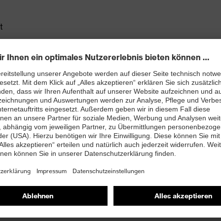
t
ett (Art. Nr.: 95797-0)
PUREnrj planet Zwischensohle mit 15% recyceltem
ssen