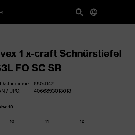
og
vex 1 x-craft Schnürstiefel
S3L FO SC SR
tikelnummer:
6804142
N / UPC:
4066853013013
ite: 10
10
11
12