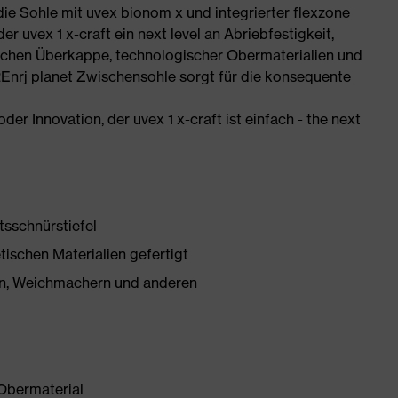
 die Sohle mit uvex bionom x und integrierter flexzone
r uvex 1 x-craft ein next level an Abriebfestigkeit,
chen Überkappe, technologischer Obermaterialien und
REnrj planet Zwischensohle sorgt für die konsequente
der Innovation, der uvex 1 x-craft ist einfach - the next
tsschnürstiefel
tischen Materialien gefertigt
onen, Weichmachern und anderen
Obermaterial