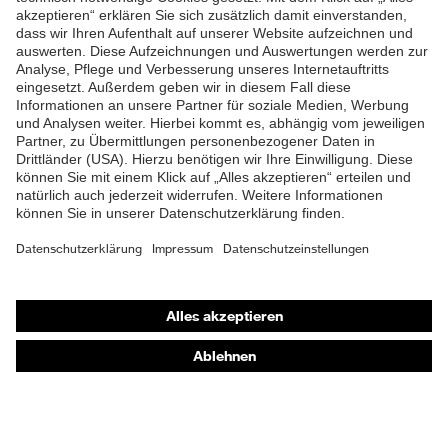
Lieferumfang
1 Paar Sicherheitsschuhe
ZUM NEWSLETTER ANMELDEN
Zweidichten-Polyurethan
Material Sohle
(PU/PU)
Material
Polyurethan (PU)
Überkappe
Material
Kunststoff
Zehenkappe
EN ISO 20345:2022 +
Norm
A1:2024
Shops
Obermaterial
Online-Shop für B2B-Kunden
uvex waterstop Leder
Online-Shop für Personaldienstleister
Schutz chemische
Öl- und Benzinbeständigkeit
Risiken
(FO)
Online-Shop für Laserschutzprodukte
uvex Optik Shop Fürth
Schutz elektrische
Antistatik (A)