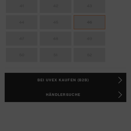
41
42
43
44
45
46
47
48
49
50
51
52
BEI UVEX KAUFEN (B2B)
HÄNDLERSUCHE