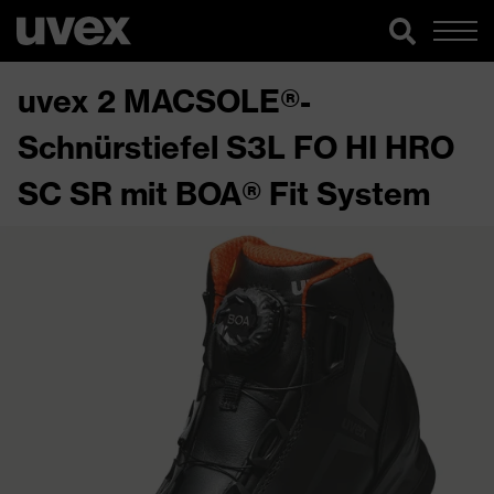
uvex 2 MACSOLE®-
Schnürstiefel S3L FO HI HRO
SC SR mit BOA® Fit System