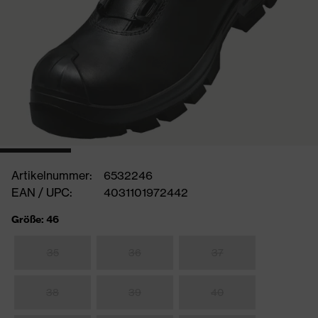
Artikelnummer:
6532246
EAN / UPC:
4031101972442
Größe: 46
35
36
37
38
39
40