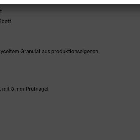
t
ßbett
yceltem Granulat aus produktionseigenen
et mit 3 mm-Prüfnagel