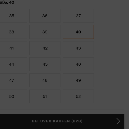
öße: 40
35
36
37
38
39
40
41
42
43
44
45
46
47
48
49
50
51
52
BEI UVEX KAUFEN (B2B)