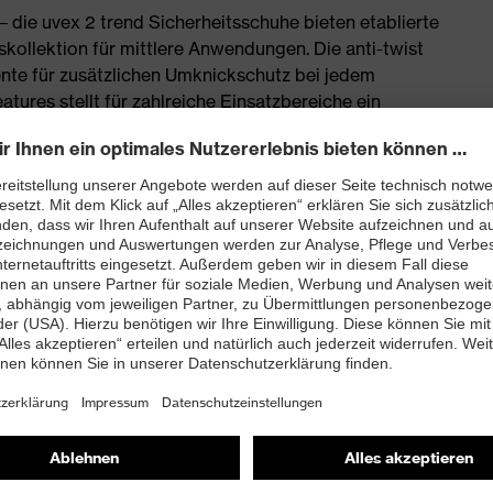
 die uvex 2 trend Sicherheitsschuhe bieten etablierte
skollektion für mittlere Anwendungen. Die anti-twist
nte für zusätzlichen Umknickschutz bei jedem
eatures stellt für zahlreiche Einsatzbereiche ein
icht und die Polyurethan-Laufsohle sorgen für ein
tischen Materialien gefertigt
chmachern und anderen lackbenetzungsstörenden
erial