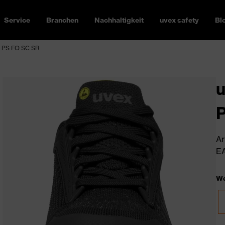
Service
Branchen
Nachhaltigkeit
uvex safety
Bl
1 PS FO SC SR
u
Ar
EA
We