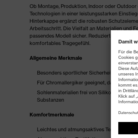
Ob Montage, Produktion, Indoor oder Outdoor –
Technologien in einer leistungsstarken Einstieg
Hinterkappe ergänzt die robusten Schutzeleme
Arbeitsschritt. Die Vielfalt an Materialien und F
passendes Modell sicher. Reduziertes Eigengew
komfortables Tragegefühl.
Allgemeine Merkmale
Besonders sportlicher Sicherheitsschuh
Für Chromallergiker geeignet, da aus synthe
Sohlenmaterialien frei von Silikonen, Wei
Substanzen
Komfortmerkmale
Leichtes und atmungsaktives Textil Obermat