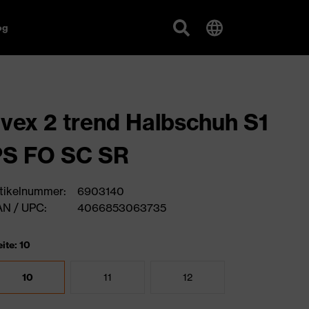
og
vex 2 trend Halbschuh S1
PS FO SC SR
tikelnummer:
6903140
N / UPC:
4066853063735
ite: 10
10
11
12