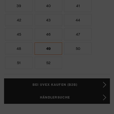
39
40
41
42
43
44
45
46
47
48
49
50
51
52
BEI UVEX KAUFEN (B2B)
HÄNDLERSUCHE