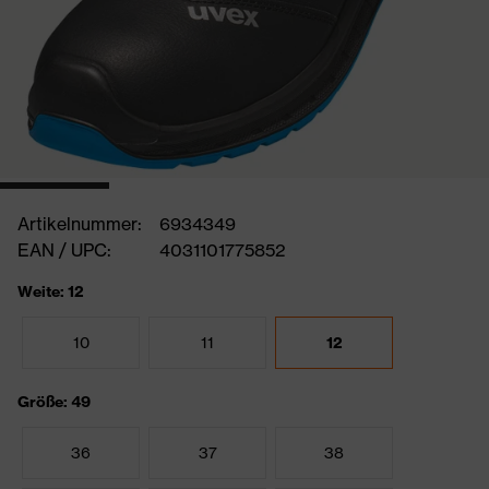
Artikelnummer:
6934349
EAN / UPC:
4031101775852
Weite: 12
10
11
12
Größe: 49
36
37
38