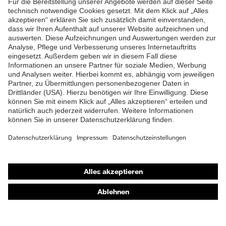
Futter
Distance-Mesh
ZUM NEWSLETTER ANMELDEN
Lieferumfang
1 Paar Sicherheitsschuhe
Marketingfarbe
french-blue
Zweidichten-Polyurethan
Material Sohle
(PU/PU)
Material
Polyurethan (PU)
Überkappe
Shops
Material Verschluss
Polyester (PES)
Online-Shop für B2B-Kunden
Material
Stahl
Zehenkappe
Online-Shop für Personaldienstleister
Online-Shop für Laserschutzprodukte
EN ISO 20345:2022 +
Norm
A1:2024
uvex Optik Shop Fürth