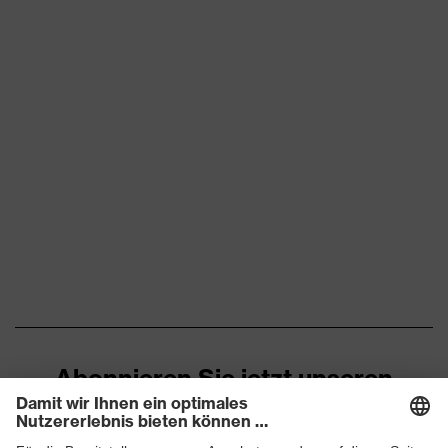
Zehenkappe
Stahlkappe
Rutschhemmung
SRC
Durchtritthemmung
Stahlzwischensohle
uvex climazone, uvex
uvex Technologie
medicare+
Geschlossener
Fersenbereich, Non-marking-
Sohle, Profilierte Sohle,
Reflektierende Elemente,
Ausstattung
Weich gepolsterte
Staublasche, Weich
gepolsterter
Schaftabschluss
Abonnieren Sie jetzt unseren
Newsletter
Klimakomfortfußbett uvex 2
Fußbett
trend