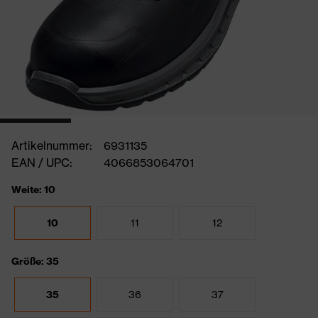
Artikelnummer:
6931135
EAN / UPC:
4066853064701
Weite: 10
10
11
12
Größe: 35
35
36
37