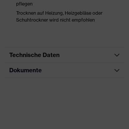
pflegen
Trocknen auf Heizung, Heizgebläse oder
Schuhtrockner wird nicht empfohlen
Technische Daten
Dokumente
Produktart
Sicherheitsschuh
Produkttyp
Stiefel
Maßtabelle
Produktfamilie
uvex 2 trend
Datenblatt
Schutzklasse
S3S
CE Konformitätserklärung
Farbe
gelb, schwarz
Downloadportal für CE