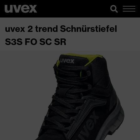
uvex 2 trend Schnürstiefel
S3S FO SC SR